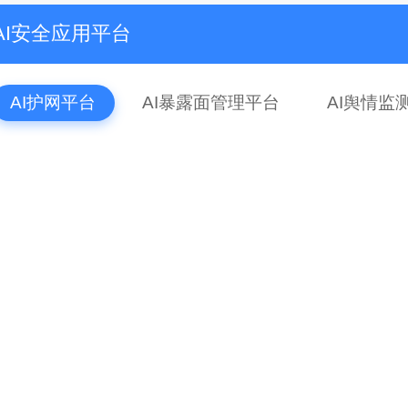
AI安全应用平台
AI护网平台
AI暴露面管理平台
AI舆情监